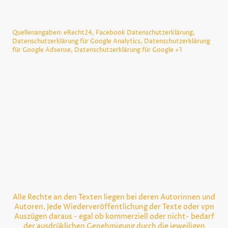
möglicherweise zusammengefasste Statistiken über die +1-
Aktivitäten der Nutzer bzw. gibt diese an Nutzer und Partner
weiter, wie etwa Publisher, Inserenten oder verbundene Websites.
Quellenangaben: eRecht24, Facebook Datenschutzerklärung,
Datenschutzerklärung für Google Analytics, Datenschutzerklärung
für Google Adsense, Datenschutzerklärung für Google +1
Alle Rechte an den Texten liegen bei deren Autorinnen und
Autoren. Jede Wiederveröffentlichung der Texte oder vpn
Auszügen daraus - egal ob kommerziell oder nicht- bedarf
der ausdrüklichen Genehmigung durch die jeweiligen